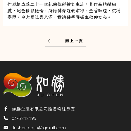
作風格成為二十一世紀佛像彩繪之主流。其作品精緻細
膩，配色精彩絕倫，所繪佛像莊嚴肅穆，金碧輝煌，沉穩
寧靜，令大眾法喜充滿，對諸佛菩薩頓生敬仰之心。
回上一頁
如勝企業有限公司臉書粉絲專頁
03-5242495
Jushen.corp@gmail.com